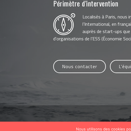
Périmètre d’intervention
Localisés à Paris, nous 
l’International, en frança
auprès de start-ups que
d'organisations de l’ESS (Économie Socia
Nous contacter
L'équ
© Copyright 2019 "Qu'Avez-Vous À Dire ?"
Tous droits réservés |
Nous utilisons des cookies po
Mentions Légales