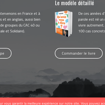
Le modèle détaillé
intervenons en France et à
De ces années d
is et en anglais, aussi bien
parole est né un
 de groupes du CAC 40 ou
vivre autrement. 
le et Solidaire).
100 cas concret
ipe
Commander le livre
ur vous garantir la meilleure expérience sur notre site. Vous pouvez ac