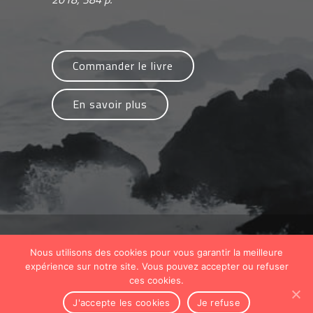
Commander le livre
En savoir plus
Nous utilisons des cookies pour vous garantir la meilleure
© Copyright 2019 "Qu'Avez-Vous À Dire ?"
expérience sur notre site. Vous pouvez accepter ou refuser
Tous droits réservés |
Mentions Légales
ces cookies.
J'accepte les cookies
Je refuse