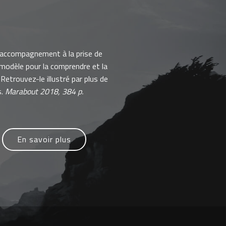
'accompagnement à la prise de
 modèle pour la comprendre et la
Retrouvez-le illustré par plus de
s.
Marabout 2018, 384 p.
En savoir plus