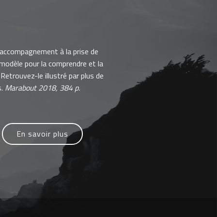
'accompagnement à la prise de
 modèle pour la comprendre et la
Retrouvez-le illustré par plus de
s.
Marabout 2018, 384 p.
En savoir plus