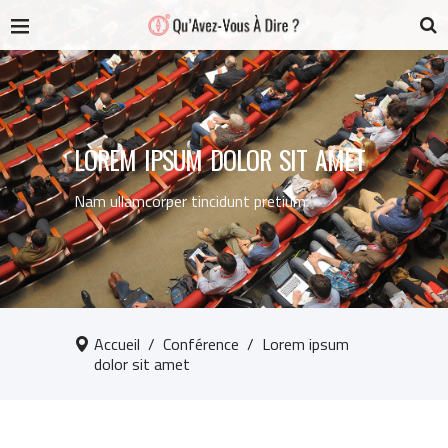
LOREM IPSUM DOLOR SIT AMET
Nam ullamcorper tincidunt pretium
Accueil
/
Conférence
/
Lorem ipsum
dolor sit amet